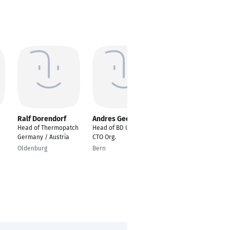
Ralf Dorendorf
Andres Gees
Fabian Geissner
Head of Thermopatch
Head of BD UCC/CC -
Performance Coach
Germany / Austria
CTO Org.
Sales & Senior
Business
Oldenburg
Bern
Development
Manager
Frankfurt Am Main