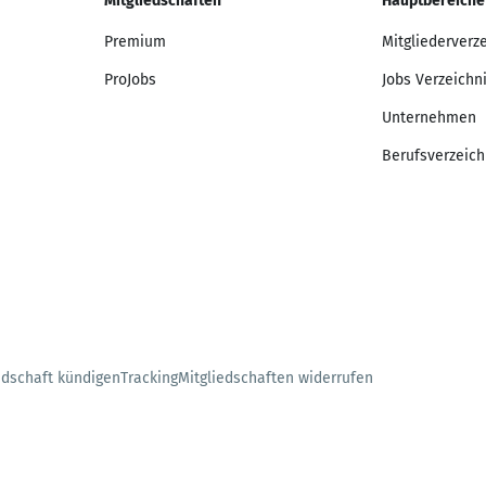
Mitgliedschaften
Hauptbereiche
Premium
Mitgliederverz
ProJobs
Jobs Verzeichn
Unternehmen
Berufsverzeich
edschaft kündigen
Tracking
Mitgliedschaften widerrufen