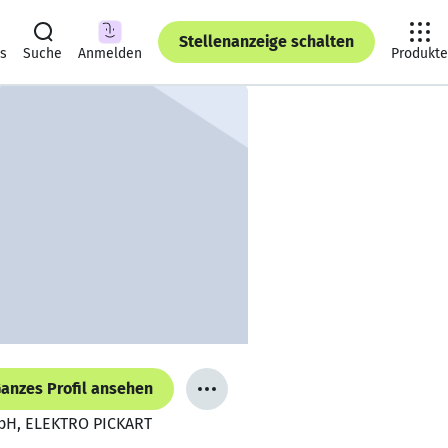
Stellenanzeige schalten
ts
Suche
Anmelden
Produkte
anzes Profil ansehen
mbH, ELEKTRO PICKART