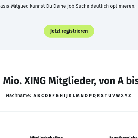
asis-Mitglied kannst Du Deine Job-Suche deutlich optimieren.
Jetzt registrieren
 Mio. XING Mitglieder, von A bi
Nachname:
A
B
C
D
E
F
G
H
I
J
K
L
M
N
O
P
Q
R
S
T
U
V
W
X
Y
Z