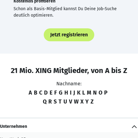
Kostenlos profitieren
Schon als Basis-Mitglied kannst Du Deine Job-Suche
deutlich optimieren.
Jetzt registrieren
21 Mio. XING Mitglieder, von A bis Z
Nachname:
A
B
C
D
E
F
G
H
I
J
K
L
M
N
O
P
Q
R
S
T
U
V
W
X
Y
Z
Unternehmen