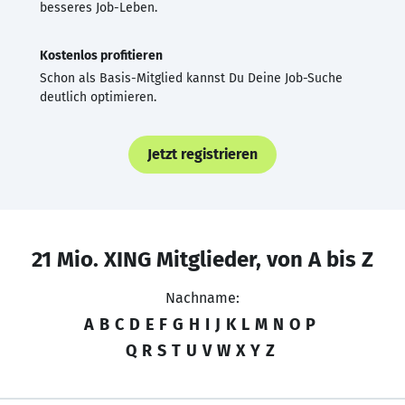
besseres Job-Leben.
Kostenlos profitieren
Schon als Basis-Mitglied kannst Du Deine Job-Suche
deutlich optimieren.
Jetzt registrieren
21 Mio. XING Mitglieder, von A bis Z
Nachname:
A
B
C
D
E
F
G
H
I
J
K
L
M
N
O
P
Q
R
S
T
U
V
W
X
Y
Z