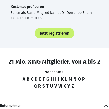
Kostenlos profitieren
Schon als Basis-Mitglied kannst Du Deine Job-Suche
deutlich optimieren.
Jetzt registrieren
21 Mio. XING Mitglieder, von A bis Z
Nachname:
A
B
C
D
E
F
G
H
I
J
K
L
M
N
O
P
Q
R
S
T
U
V
W
X
Y
Z
Unternehmen