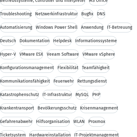
Betriebssysteme, Controller und Interpreter
MS Office
Troubleshooting
Netzwerkinfrastruktur
Bugfix
DNS
Automatisierung
Windows Power Shell
Anwendung
IT-Betreuung
Deutsch
Dokumentation
Helpdesk
Informationssysteme
Hyper-V
VMware ESX
Veeam Software
VMware vSphere
Konfigurationsmanagement
Flexibilität
Teamfähigkeit
Kommunikationsfähigkeit
Feuerwehr
Rettungsdienst
Katastrophenschutz
IT-Infrastruktur
MySQL
PHP
Krankentransport
Bevölkerungsschutz
Krisenmanagement
Gefahrenabwehr
Hilfsorganisation
WLAN
Proxmox
Ticketsystem
Hardwareinstallation
IT-Projektmanagement