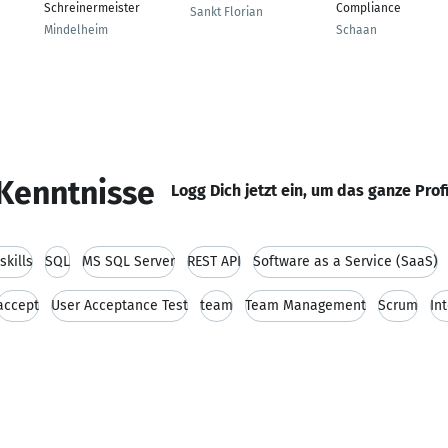
Schreinermeister
Compliance
Sankt Florian
Mindelheim
Schaan
Kenntnisse
Logg Dich jetzt ein, um das ganze Prof
kills
SQL
MS SQL Server
REST API
Software as a Service (SaaS)
accept
User Acceptance Test
team
Team Management
Scrum
In