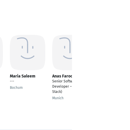
Maria Saleem
Anas Farooq
Jindrich Jindrich
---
Senior Software
Praha 7
Developer – .NET (Full
Bochum
Stack)
Munich