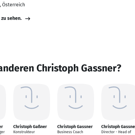
, Österreich
e zu sehen.
anderen Christoph Gassner?
er
Christoph Gaßner
Christoph Gassner
Christoph Gassne
ger
Konstrukteur
Business Coach
Director - Head of