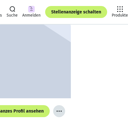
Stellenanzeige schalten
ts
Suche
Anmelden
Produkte
anzes Profil ansehen