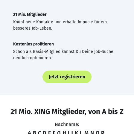
21 Mio. Mitglieder
Knüpf neue Kontakte und erhalte Impulse für ein
besseres Job-Leben.
Kostenlos profitieren
Schon als Basis-Mitglied kannst Du Deine Job-Suche
deutlich optimieren.
Jetzt registrieren
21 Mio. XING Mitglieder, von A bis Z
Nachname:
A
B
C
D
E
F
G
H
I
J
K
L
M
N
O
P