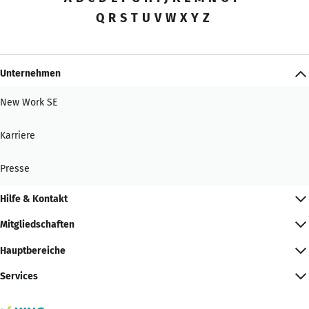
Q
R
S
T
U
V
W
X
Y
Z
Unternehmen
New Work SE
Karriere
Presse
Hilfe & Kontakt
Mitgliedschaften
Hauptbereiche
Services