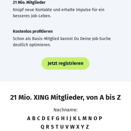
21 Mio. Mitglieder
Knüpf neue Kontakte und erhalte Impulse für ein
besseres Job-Leben.
Kostenlos profitieren
Schon als Basis-Mitglied kannst Du Deine Job-Suche
deutlich optimieren.
Jetzt registrieren
21 Mio. XING Mitglieder, von A bis Z
Nachname:
A
B
C
D
E
F
G
H
I
J
K
L
M
N
O
P
Q
R
S
T
U
V
W
X
Y
Z