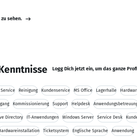
e zu sehen.
Kenntnisse
Logg Dich jetzt ein, um das ganze Prof
 Service
Reinigung
Kundenservice
MS Office
Lagerhalle
Hardwar
gang
Kommissionierung
Support
Helpdesk
Anwendungsbetreuun
ve Directory
IT-Anwendungen
Windows Server
Service Desk
Kund
Hardwareinstallation
Ticketsystem
Englische Sprache
Anwendung