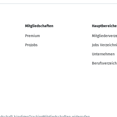
Mitgliedschaften
Hauptbereiche
Premium
Mitgliederverz
ProJobs
Jobs Verzeichn
Unternehmen
Berufsverzeich
edschaft kündigen
Tracking
Mitgliedschaften widerrufen