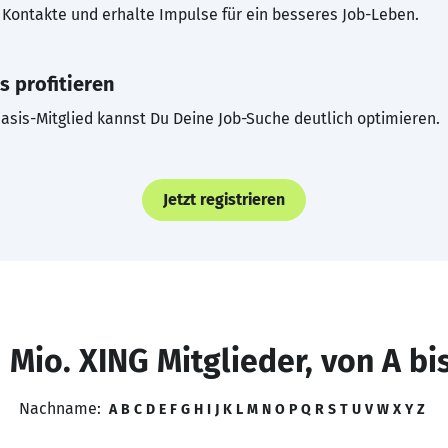
Kontakte und erhalte Impulse für ein besseres Job-Leben.
s profitieren
asis-Mitglied kannst Du Deine Job-Suche deutlich optimieren.
Jetzt registrieren
 Mio. XING Mitglieder, von A bi
Nachname:
A
B
C
D
E
F
G
H
I
J
K
L
M
N
O
P
Q
R
S
T
U
V
W
X
Y
Z