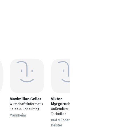
Maximilian Geller
Viktor
Eduard Davtyan
Myrgorodskyy
Wirtschaftsinformatik
---
Außendienst-
Sales & Consulting
Jerewan
Techniker
Mannheim
Bad Münder am
Deister