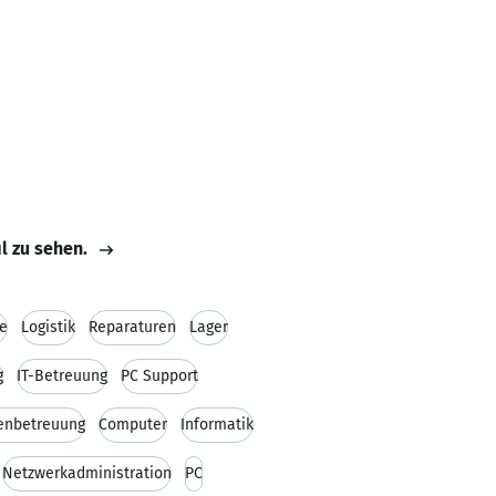
il zu sehen.
e
Logistik
Reparaturen
Lager
g
IT-Betreuung
PC Support
enbetreuung
Computer
Informatik
Netzwerkadministration
PC