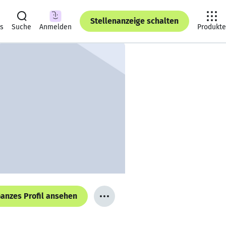
Stellenanzeige schalten
ts
Suche
Anmelden
Produkte
anzes Profil ansehen