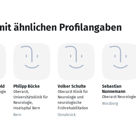
mit ähnlichen Profilangaben
old
Philipp Bücke
Volker Schulte
Sebastian
Nunnemann
ogie
Oberarzt,
Oberarzt Klinik für
Oberarzt Neurologie
Universitätsklinik für
Neurologie und
Neurologie,
neurologische
Würzburg
Inselspital Bern
Frührehabilitation
Bern
Osnabrück