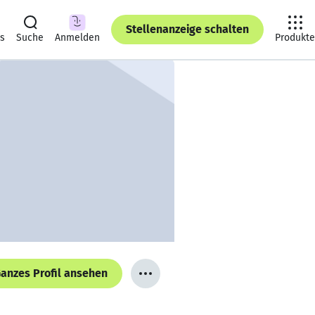
Stellenanzeige schalten
ts
Suche
Anmelden
Produkte
anzes Profil ansehen