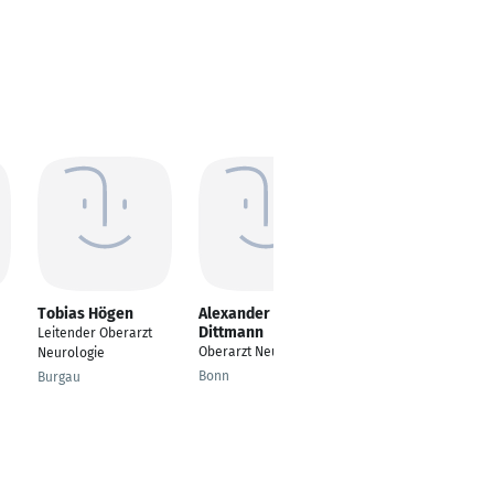
Tobias Högen
Alexander
Marc Pflug
Dittmann
Leitender Oberarzt
---
Oberarzt Neurologie
Neurologie
Obernkirchen
Bonn
Burgau