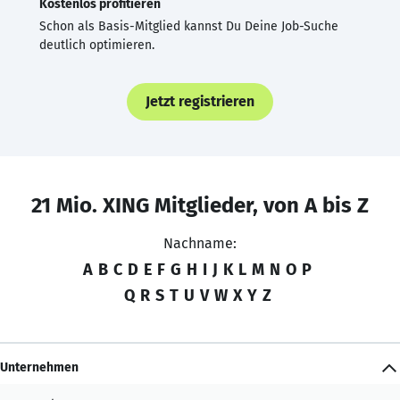
Kostenlos profitieren
Schon als Basis-Mitglied kannst Du Deine Job-Suche
deutlich optimieren.
Jetzt registrieren
21 Mio. XING Mitglieder, von A bis Z
Nachname:
A
B
C
D
E
F
G
H
I
J
K
L
M
N
O
P
Q
R
S
T
U
V
W
X
Y
Z
Unternehmen