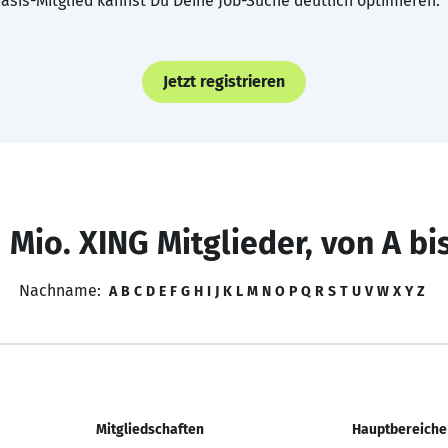
asis-Mitglied kannst Du Deine Job-Suche deutlich optimieren.
Jetzt registrieren
 Mio. XING Mitglieder, von A bi
Nachname:
A
B
C
D
E
F
G
H
I
J
K
L
M
N
O
P
Q
R
S
T
U
V
W
X
Y
Z
Mitgliedschaften
Hauptbereiche