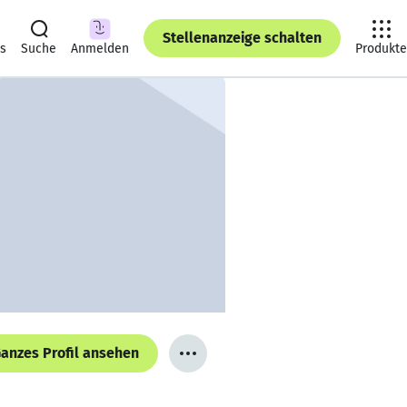
Stellenanzeige schalten
ts
Suche
Anmelden
Produkte
anzes Profil ansehen