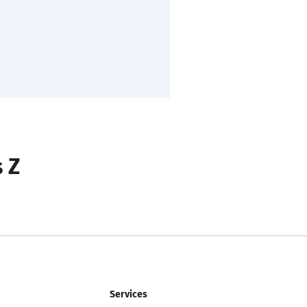
s Z
Services