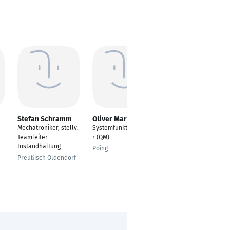
Stefan Schramm
Oliver Marjan
Robert Bauer
Mechatroniker, stellv.
Systemfunktionsprüfe
Mechatroniker
Teamleiter
r (QM)
Pirna
Instandhaltung
Poing
Preußisch Oldendorf