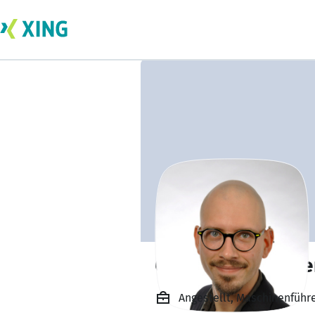
Christoph Prösele
Angestellt, Maschinenfüh