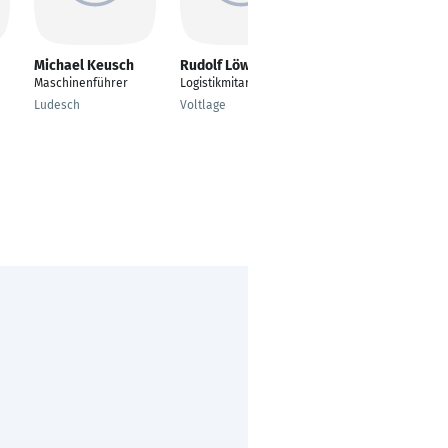
Michael Keusch
Rudolf Löwen
Sven Hopstock
Maschinenführer
Logistikmitarbeiter
Maschinenführer
Ludesch
Voltlage
Barntrup