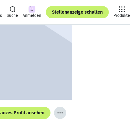
Stellenanzeige schalten
ts
Suche
Anmelden
Produkte
anzes Profil ansehen