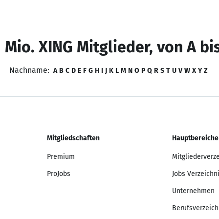
 Mio. XING Mitglieder, von A bi
Nachname:
A
B
C
D
E
F
G
H
I
J
K
L
M
N
O
P
Q
R
S
T
U
V
W
X
Y
Z
Mitgliedschaften
Hauptbereiche
Premium
Mitgliederverz
ProJobs
Jobs Verzeichn
Unternehmen
Berufsverzeich