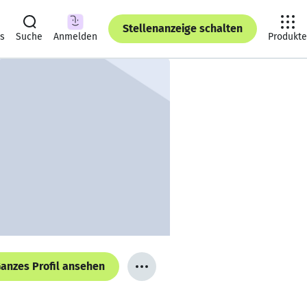
Stellenanzeige schalten
ts
Suche
Anmelden
Produkte
anzes Profil ansehen