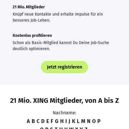
21 Mio. Mitglieder
Knüpf neue Kontakte und erhalte Impulse für ein
besseres Job-Leben.
Kostenlos profitieren
Schon als Basis-Mitglied kannst Du Deine Job-Suche
deutlich optimieren.
Jetzt registrieren
21 Mio. XING Mitglieder, von A bis Z
Nachname:
A
B
C
D
E
F
G
H
I
J
K
L
M
N
O
P