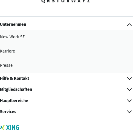
Q
R
S
T
U
V
W
X
Y
Z
Unternehmen
New Work SE
Karriere
Presse
Hilfe & Kontakt
Mitgliedschaften
Hauptbereiche
Services