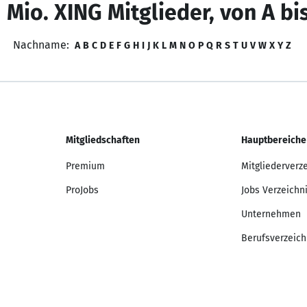
 Mio. XING Mitglieder, von A bi
Nachname:
A
B
C
D
E
F
G
H
I
J
K
L
M
N
O
P
Q
R
S
T
U
V
W
X
Y
Z
Mitgliedschaften
Hauptbereiche
Premium
Mitgliederverz
ProJobs
Jobs Verzeichn
Unternehmen
Berufsverzeich