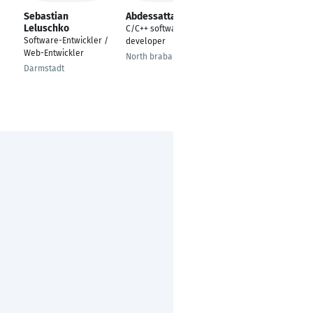
Sebastian
Abdessattar bahri
Robin Gasi
Leluschko
C/C++ software
Fullstack Software
Software-Entwickler /
developer
Developer
Web-Entwickler
North brabant
Hannover
Darmstadt