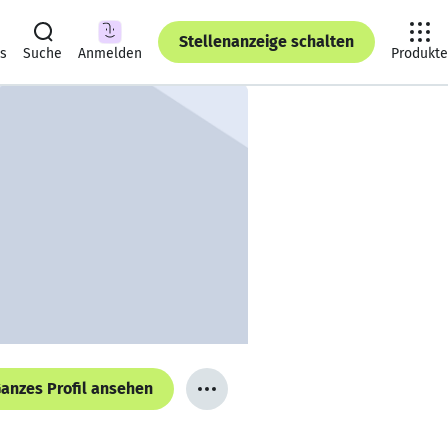
Stellenanzeige schalten
ts
Suche
Anmelden
Produkte
anzes Profil ansehen