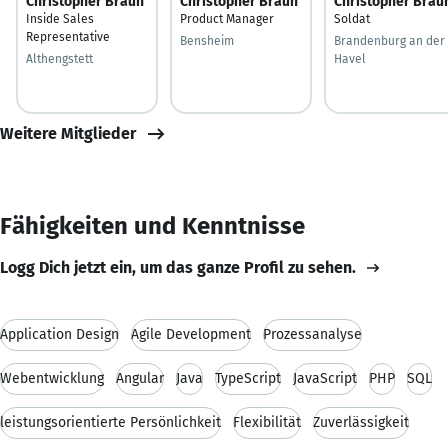
Christopher Braun
Christopher Braun
Christopher Brau
Inside Sales
Product Manager
Soldat
Representative
Bensheim
Brandenburg an der
Althengstett
Havel
Weitere Mitglieder
Fähigkeiten und Kenntnisse
Logg Dich jetzt ein, um das ganze Profil zu sehen.
Application Design
Agile Development
Prozessanalyse
Webentwicklung
Angular
Java
TypeScript
JavaScript
PHP
SQL
leistungsorientierte Persönlichkeit
Flexibilität
Zuverlässigkeit