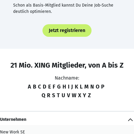
Schon als Basis-Mitglied kannst Du Deine Job-Suche
deutlich optimieren.
Jetzt registrieren
21 Mio. XING Mitglieder, von A bis Z
Nachname:
A
B
C
D
E
F
G
H
I
J
K
L
M
N
O
P
Q
R
S
T
U
V
W
X
Y
Z
Unternehmen
New Work SE