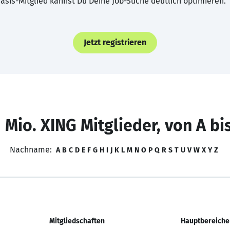
asis-Mitglied kannst Du Deine Job-Suche deutlich optimieren.
Jetzt registrieren
 Mio. XING Mitglieder, von A bi
Nachname:
A
B
C
D
E
F
G
H
I
J
K
L
M
N
O
P
Q
R
S
T
U
V
W
X
Y
Z
Mitgliedschaften
Hauptbereiche