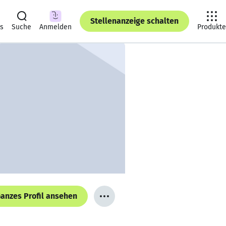
Stellenanzeige schalten
ts
Suche
Anmelden
Produkte
anzes Profil ansehen