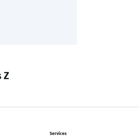
s Z
Services