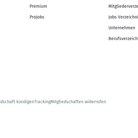
Premium
Mitgliederverz
ProJobs
Jobs Verzeichn
Unternehmen
Berufsverzeich
edschaft kündigen
Tracking
Mitgliedschaften widerrufen