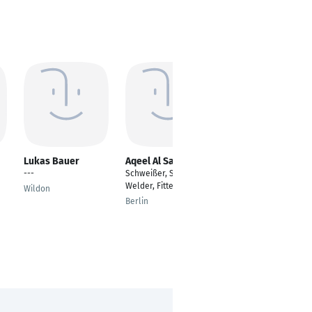
Lukas Bauer
Aqeel Al Saadi
Hendrik Vogelsang
---
Schweißer, Schlosser,
---
Welder, Fitter
Wildon
Essen
Berlin