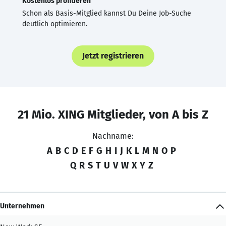
Kostenlos profitieren
Schon als Basis-Mitglied kannst Du Deine Job-Suche
deutlich optimieren.
Jetzt registrieren
21 Mio. XING Mitglieder, von A bis Z
Nachname:
A
B
C
D
E
F
G
H
I
J
K
L
M
N
O
P
Q
R
S
T
U
V
W
X
Y
Z
Unternehmen