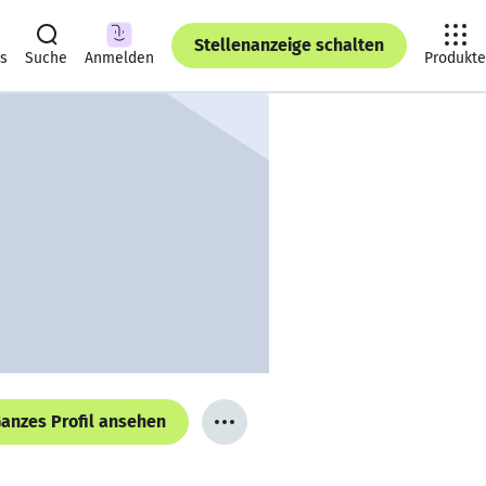
Stellenanzeige schalten
ts
Suche
Anmelden
Produkte
anzes Profil ansehen