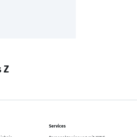
s Z
Services