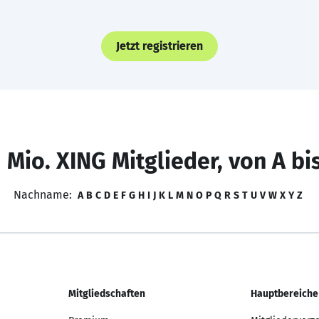
Jetzt registrieren
 Mio. XING Mitglieder, von A bi
Nachname:
A
B
C
D
E
F
G
H
I
J
K
L
M
N
O
P
Q
R
S
T
U
V
W
X
Y
Z
Mitgliedschaften
Hauptbereiche