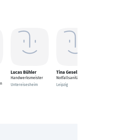
Lucas Bühler
Tina Gesell
Estefani Pamela
Zanelli Rodriguez
Handwerksmeister
Notfallsanitäterin
---
in
Untereisesheim
Leipzig
Hürth