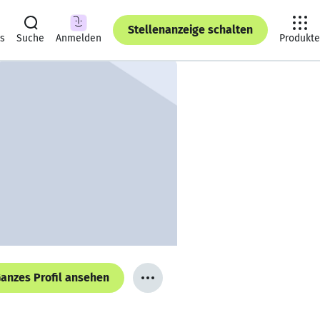
Stellenanzeige schalten
ts
Suche
Anmelden
Produkte
anzes Profil ansehen