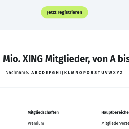
Jetzt registrieren
 Mio. XING Mitglieder, von A bi
Nachname:
A
B
C
D
E
F
G
H
I
J
K
L
M
N
O
P
Q
R
S
T
U
V
W
X
Y
Z
Mitgliedschaften
Hauptbereiche
Premium
Mitgliederverz