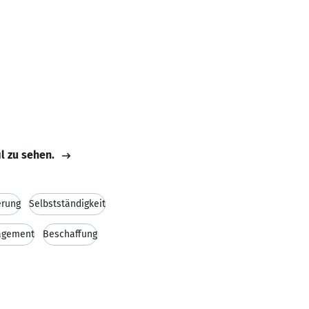
il zu sehen.
erung
Selbstständigkeit
agement
Beschaffung