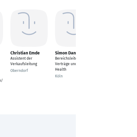
Christian Emde
Simon Daneluk
Gisela Brüning
Assistent der
Bereichsleiter
Vertrieb
Verkaufsleitung
Verträge und E-
Ahaus
Health
Oberndorf
Köln
n/