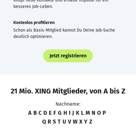
Knüpf neue Kontakte und erhalte Impulse für ein
besseres Job-Leben.
Kostenlos profitieren
Schon als Basis-Mitglied kannst Du Deine Job-Suche
deutlich optimieren.
Jetzt registrieren
21 Mio. XING Mitglieder, von A bis Z
Nachname:
A
B
C
D
E
F
G
H
I
J
K
L
M
N
O
P
Q
R
S
T
U
V
W
X
Y
Z