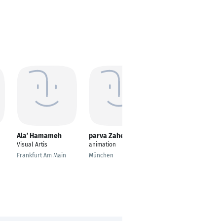
Ala’ Hamameh
parva Zahed
David Moretto
Visual Artis
animation
Digital Artist für Grafik
/ Animation / VFX
Frankfurt Am Main
München
Sankt Augustin