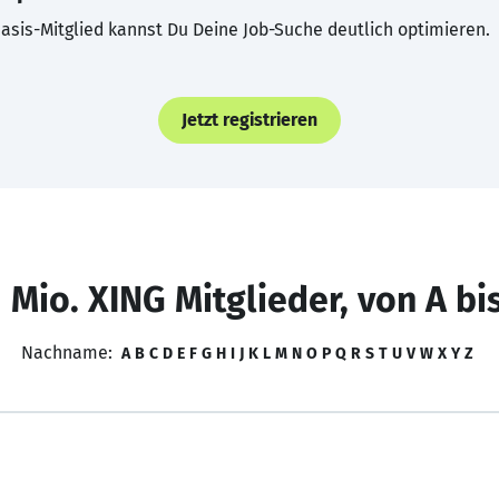
asis-Mitglied kannst Du Deine Job-Suche deutlich optimieren.
Jetzt registrieren
 Mio. XING Mitglieder, von A bi
Nachname:
A
B
C
D
E
F
G
H
I
J
K
L
M
N
O
P
Q
R
S
T
U
V
W
X
Y
Z