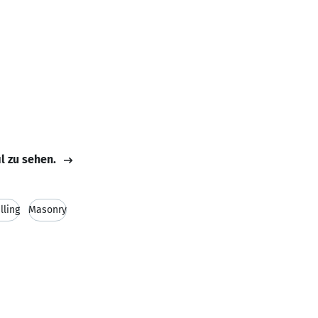
il zu sehen.
lling
Masonry