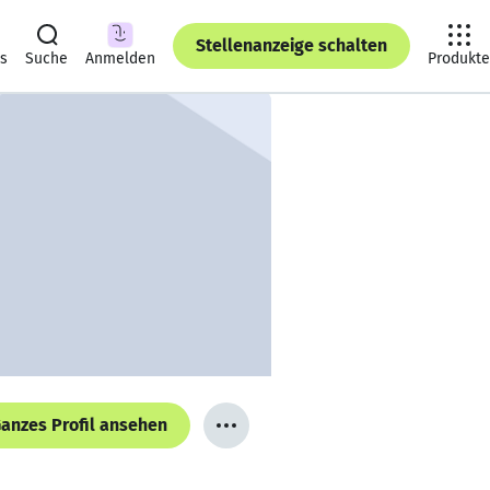
Stellenanzeige schalten
ts
Suche
Anmelden
Produkte
anzes Profil ansehen