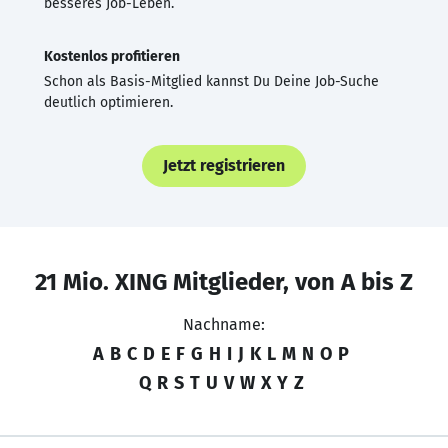
besseres Job-Leben.
Kostenlos profitieren
Schon als Basis-Mitglied kannst Du Deine Job-Suche
deutlich optimieren.
Jetzt registrieren
21 Mio. XING Mitglieder, von A bis Z
Nachname:
A
B
C
D
E
F
G
H
I
J
K
L
M
N
O
P
Q
R
S
T
U
V
W
X
Y
Z