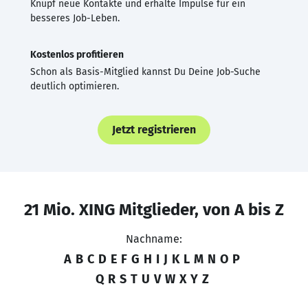
Knüpf neue Kontakte und erhalte Impulse für ein
besseres Job-Leben.
Kostenlos profitieren
Schon als Basis-Mitglied kannst Du Deine Job-Suche
deutlich optimieren.
Jetzt registrieren
21 Mio. XING Mitglieder, von A bis Z
Nachname:
A
B
C
D
E
F
G
H
I
J
K
L
M
N
O
P
Q
R
S
T
U
V
W
X
Y
Z