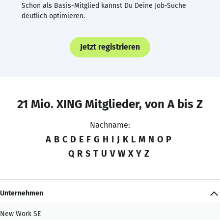
Schon als Basis-Mitglied kannst Du Deine Job-Suche
deutlich optimieren.
Jetzt registrieren
21 Mio. XING Mitglieder, von A bis Z
Nachname:
A
B
C
D
E
F
G
H
I
J
K
L
M
N
O
P
Q
R
S
T
U
V
W
X
Y
Z
Unternehmen
New Work SE