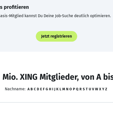
s profitieren
asis-Mitglied kannst Du Deine Job-Suche deutlich optimieren.
Jetzt registrieren
 Mio. XING Mitglieder, von A bi
Nachname:
A
B
C
D
E
F
G
H
I
J
K
L
M
N
O
P
Q
R
S
T
U
V
W
X
Y
Z