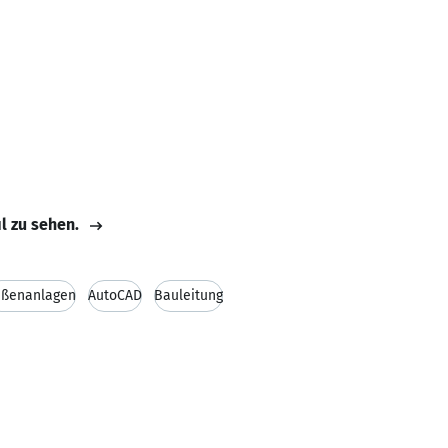
il zu sehen.
ußenanlagen
AutoCAD
Bauleitung