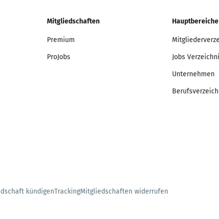
Mitgliedschaften
Hauptbereiche
Premium
Mitgliederverz
ProJobs
Jobs Verzeichn
Unternehmen
Berufsverzeich
edschaft kündigen
Tracking
Mitgliedschaften widerrufen