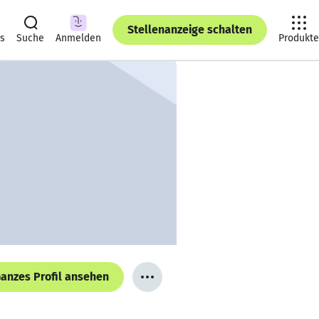
Stellenanzeige schalten
ts
Suche
Anmelden
Produkte
anzes Profil ansehen