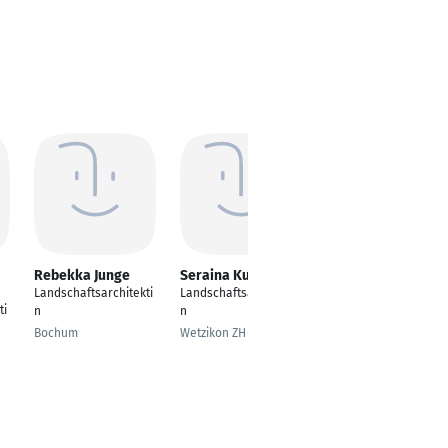
Rebekka Junge
Seraina Kuhn
Ludger
Mühlenstädt
Landschaftsarchitekti
Landschaftsarchitekti
ti
Landschaftsarchitekt
n
n
Oldenburg
Bochum
Wetzikon ZH