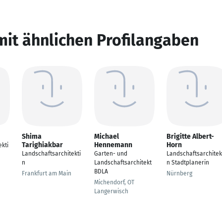
mit ähnlichen Profilangaben
Shima
Michael
Brigitte Albert-
Tarighiakbar
Hennemann
Horn
kti
Landschaftsarchitekti
Garten- und
Landschaftsarchitek
n
Landschaftsarchitekt
n Stadtplanerin
BDLA
Frankfurt am Main
Nürnberg
Michendorf, OT
Langerwisch