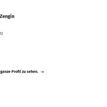
 Zengin
12
 ganze Profil zu sehen.