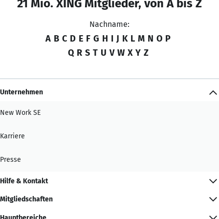
21 Mio. XING Mitglieder, von A bis Z
Nachname:
A
B
C
D
E
F
G
H
I
J
K
L
M
N
O
P
Q
R
S
T
U
V
W
X
Y
Z
Unternehmen
New Work SE
Karriere
Presse
Hilfe & Kontakt
Mitgliedschaften
Hauptbereiche