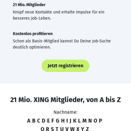
21 Mio. Mitglieder
Knüpf neue Kontakte und erhalte Impulse für ein
besseres Job-Leben.
Kostenlos profitieren
Schon als Basis-Mitglied kannst Du Deine Job-Suche
deutlich optimieren.
Jetzt registrieren
21 Mio. XING Mitglieder, von A bis Z
Nachname:
A
B
C
D
E
F
G
H
I
J
K
L
M
N
O
P
Q
R
S
T
U
V
W
X
Y
Z