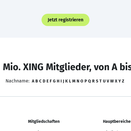
Jetzt registrieren
 Mio. XING Mitglieder, von A bi
Nachname:
A
B
C
D
E
F
G
H
I
J
K
L
M
N
O
P
Q
R
S
T
U
V
W
X
Y
Z
Mitgliedschaften
Hauptbereiche