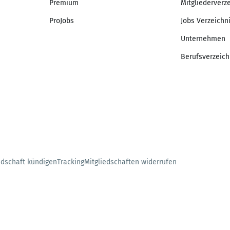
Premium
Mitgliederverz
ProJobs
Jobs Verzeichn
Unternehmen
Berufsverzeich
edschaft kündigen
Tracking
Mitgliedschaften widerrufen