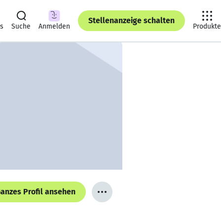
Stellenanzeige schalten
ts
Suche
Anmelden
Produkte
anzes Profil ansehen