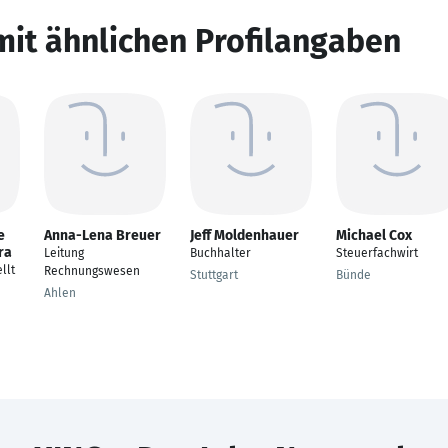
mit ähnlichen Profilangaben
e
Anna-Lena Breuer
Jeff Moldenhauer
Michael Cox
ra
Leitung
Buchhalter
Steuerfachwirt
llt
Rechnungswesen
Stuttgart
Bünde
Ahlen