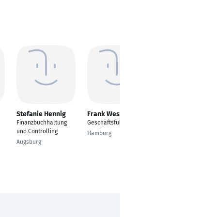
Stefanie Hennig
Frank Westebbe
Anja Hagen
Finanzbuchhaltung
Geschäftsführer
Bilanzbuchhalter
und Controlling
Hamburg
Husum
Augsburg