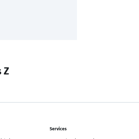
s Z
Services