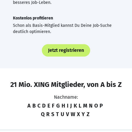
besseres Job-Leben.
Kostenlos profitieren
Schon als Basis-Mitglied kannst Du Deine Job-Suche
deutlich optimieren.
Jetzt registrieren
21 Mio. XING Mitglieder, von A bis Z
Nachname:
A
B
C
D
E
F
G
H
I
J
K
L
M
N
O
P
Q
R
S
T
U
V
W
X
Y
Z