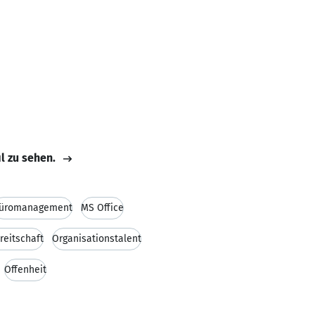
il zu sehen.
üromanagement
MS Office
reitschaft
Organisationstalent
Offenheit