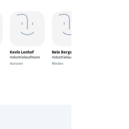
Kevin Lenhof
Nele Bergsieker
Emma waschinger
Industriekaufmann
Industriekauffrau
Disponentin
Hanover
Minden
Großköllnbach