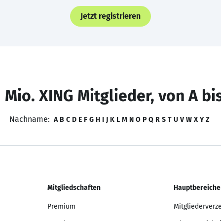
Jetzt registrieren
 Mio. XING Mitglieder, von A bi
Nachname:
A
B
C
D
E
F
G
H
I
J
K
L
M
N
O
P
Q
R
S
T
U
V
W
X
Y
Z
Mitgliedschaften
Hauptbereiche
Premium
Mitgliederverz