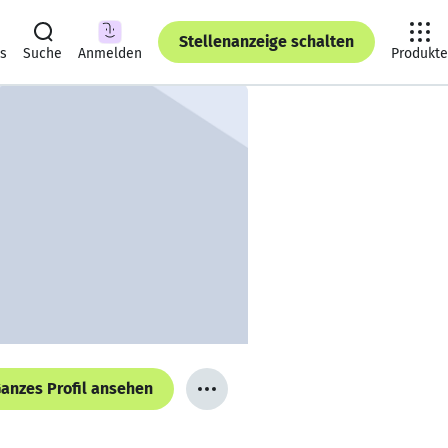
Stellenanzeige schalten
ts
Suche
Anmelden
Produkte
anzes Profil ansehen