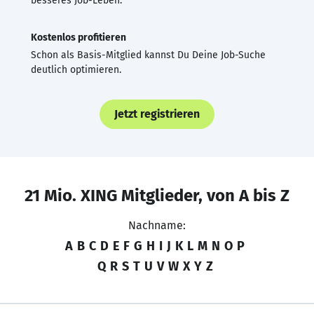
besseres Job-Leben.
Kostenlos profitieren
Schon als Basis-Mitglied kannst Du Deine Job-Suche
deutlich optimieren.
Jetzt registrieren
21 Mio. XING Mitglieder, von A bis Z
Nachname:
A
B
C
D
E
F
G
H
I
J
K
L
M
N
O
P
Q
R
S
T
U
V
W
X
Y
Z