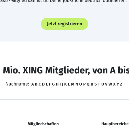
asis-Mitglied kannst Du Deine Job-Suche deutlich optimieren.
Jetzt registrieren
 Mio. XING Mitglieder, von A bi
Nachname:
A
B
C
D
E
F
G
H
I
J
K
L
M
N
O
P
Q
R
S
T
U
V
W
X
Y
Z
Mitgliedschaften
Hauptbereiche