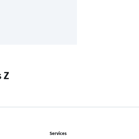
s Z
Services