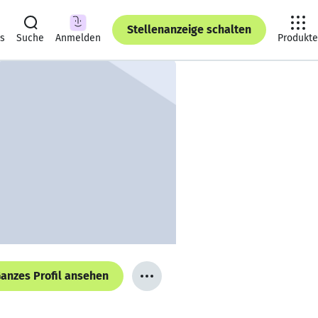
Stellenanzeige schalten
ts
Suche
Anmelden
Produkte
anzes Profil ansehen