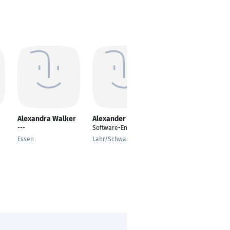
Alexandra Walker
Alexander Eßer
Martin Wenzl
---
Software-Entwickler
Selbstständiger
Senior
Essen
Lahr/Schwarzwald
Projekt-/Programmlei
ter & Energieberater
Kirchberg an der Murr