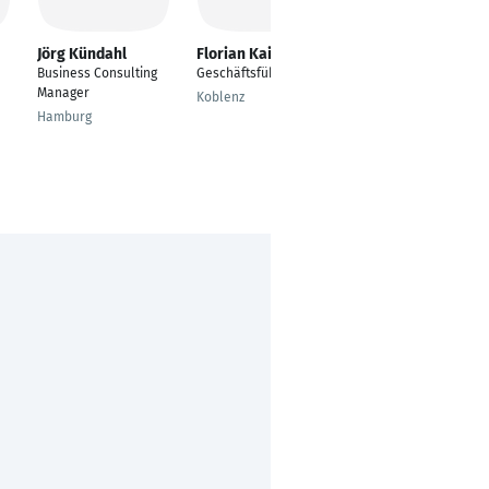
Jörg Kündahl
Florian Kaindl
Eva Hofmann
Business Consulting
Geschäftsführer
Assistant Professor
Manager
Koblenz
Wiener Neustadt
Hamburg