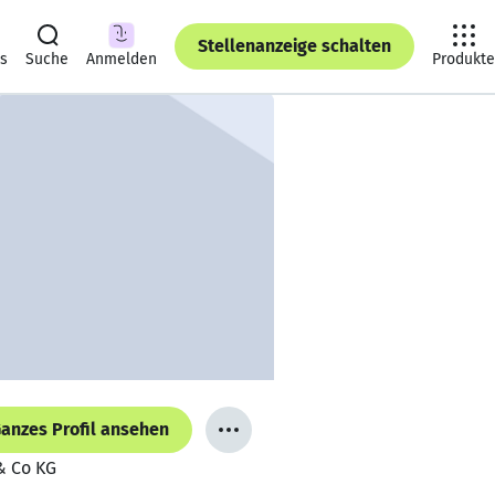
Stellenanzeige schalten
ts
Suche
Anmelden
Produkte
anzes Profil ansehen
& Co KG