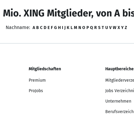
 Mio. XING Mitglieder, von A bi
Nachname:
A
B
C
D
E
F
G
H
I
J
K
L
M
N
O
P
Q
R
S
T
U
V
W
X
Y
Z
Mitgliedschaften
Hauptbereiche
Premium
Mitgliederverz
ProJobs
Jobs Verzeichn
Unternehmen
Berufsverzeich