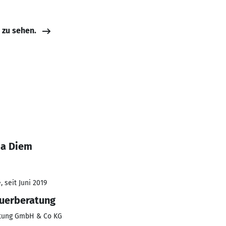
e zu sehen.
ia Diem
 seit Juni 2019
euerberatung
atung GmbH & Co KG