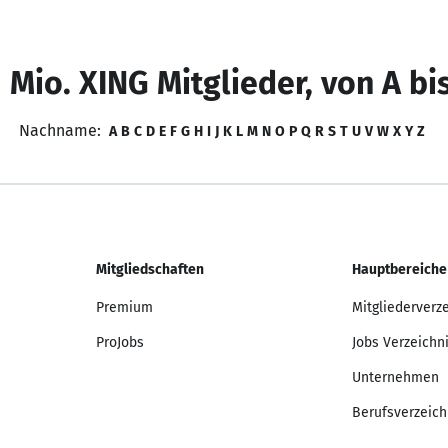
 Mio. XING Mitglieder, von A bi
Nachname:
A
B
C
D
E
F
G
H
I
J
K
L
M
N
O
P
Q
R
S
T
U
V
W
X
Y
Z
Mitgliedschaften
Hauptbereiche
Premium
Mitgliederverz
ProJobs
Jobs Verzeichn
Unternehmen
Berufsverzeich