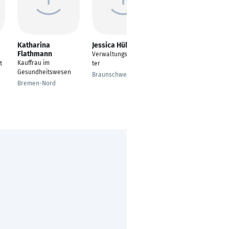
Katharina
Jessica Hübner
Stefanie Vesper
Flathmann
Verwaltungsangestell
Verwaltungsangestell
Kauffrau im
t
ter
te
Gesundheitswesen
Braunschweig
Essen
Bremen-Nord