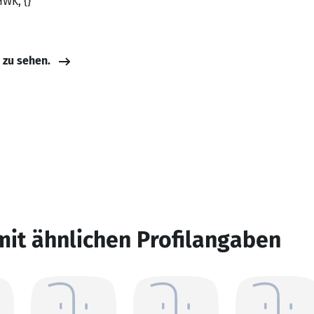
HWK, {}
e zu sehen.
mit ähnlichen Profilangaben