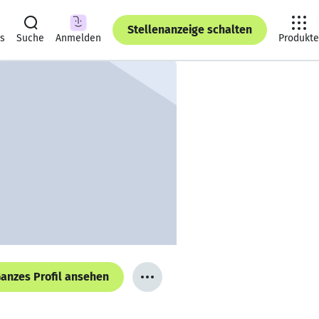
Stellenanzeige schalten
ts
Suche
Anmelden
Produkte
anzes Profil ansehen