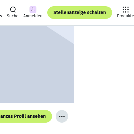
Stellenanzeige schalten
ts
Suche
Anmelden
Produkte
anzes Profil ansehen