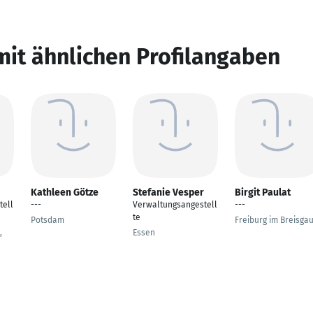
mit ähnlichen Profilangaben
Kathleen Götze
Stefanie Vesper
Birgit Paulat
tell
---
Verwaltungsangestell
---
te
Potsdam
Freiburg im Breisga
,
Essen