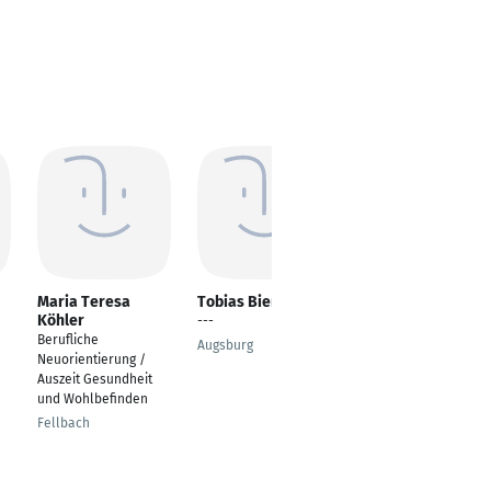
Maria Teresa
Tobias Bienek
Peggy Hennecke
Köhler
---
Verwaltungsfachange
Berufliche
stellte
u
Augsburg
Neuorientierung /
Berlin
Auszeit Gesundheit
und Wohlbefinden
Fellbach