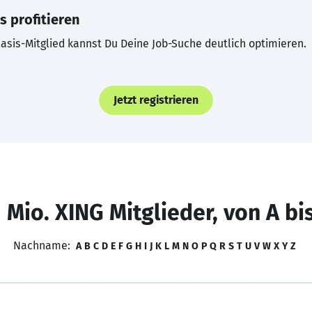
s profitieren
asis-Mitglied kannst Du Deine Job-Suche deutlich optimieren.
Jetzt registrieren
 Mio. XING Mitglieder, von A bi
Nachname:
A
B
C
D
E
F
G
H
I
J
K
L
M
N
O
P
Q
R
S
T
U
V
W
X
Y
Z