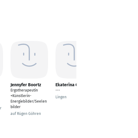
Jennyfer Boortz
Ekaterina Groß
Yvonne Schwarz
Ergotherapeutin
---
Ergotherapeutin
+Künstlerin-
Lingen
Vienna
Energiebilder/Seelen
bilder
r
auf Rügen Göhren