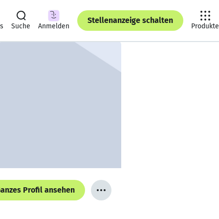
Stellenanzeige schalten
ts
Suche
Anmelden
Produkte
anzes Profil ansehen