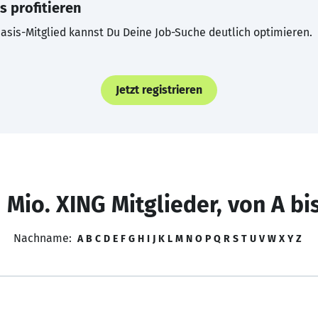
s profitieren
asis-Mitglied kannst Du Deine Job-Suche deutlich optimieren.
Jetzt registrieren
 Mio. XING Mitglieder, von A bi
Nachname:
A
B
C
D
E
F
G
H
I
J
K
L
M
N
O
P
Q
R
S
T
U
V
W
X
Y
Z