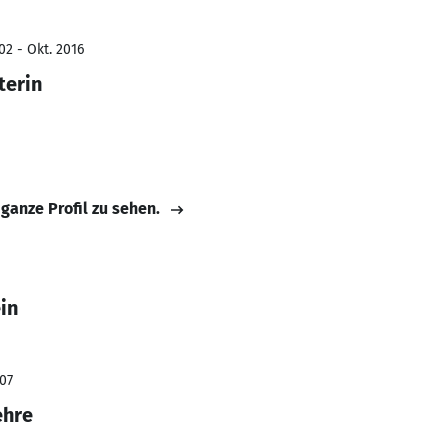
02 - Okt. 2016
terin
 ganze Profil zu sehen.
in
007
ehre