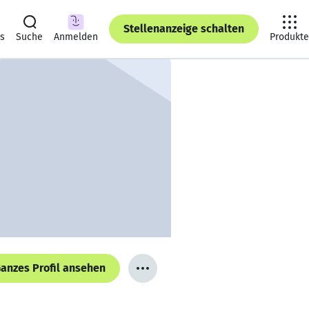
Stellenanzeige schalten
ts
Suche
Anmelden
Produkte
anzes Profil ansehen