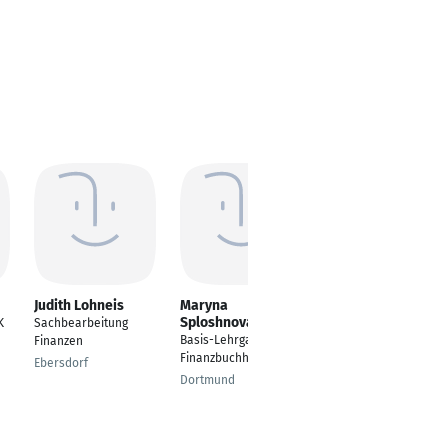
Judith Lohneis
Maryna
Eva Hauser
Sploshnova
K
Sachbearbeitung
Bürokauffrau,
Basis-Lehrgang
Finanzen
Buchhaltungsfachkraf
Finanzbuchhaltung
t, Sekretärin,
Ebersdorf
Schreibkraft
Dortmund
Feucht