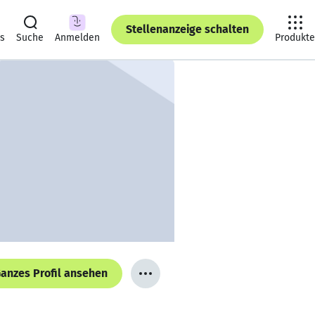
Stellenanzeige schalten
ts
Suche
Anmelden
Produkte
anzes Profil ansehen