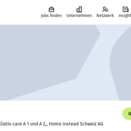
Jobs finden
Unternehmen
Netzwerk
Insigh
G
lliativ care A 1 und A 2,, Home Instead Schweiz AG