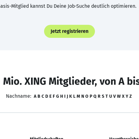
asis-Mitglied kannst Du Deine Job-Suche deutlich optimieren.
Jetzt registrieren
 Mio. XING Mitglieder, von A bi
Nachname:
A
B
C
D
E
F
G
H
I
J
K
L
M
N
O
P
Q
R
S
T
U
V
W
X
Y
Z