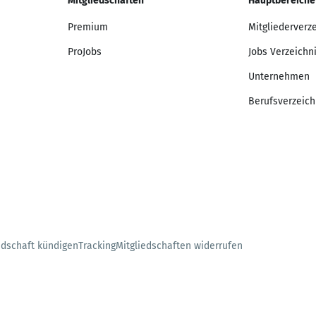
Mitgliedschaften
Hauptbereiche
Premium
Mitgliederverz
ProJobs
Jobs Verzeichn
Unternehmen
Berufsverzeich
edschaft kündigen
Tracking
Mitgliedschaften widerrufen