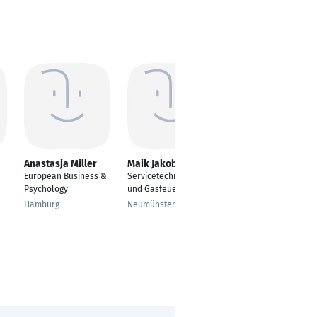
Anastasja Miller
Maik Jakobi
Franziska Goth
European Business &
Servicetechniker Öl-
Sozialpädagogin
Psychology
und Gasfeuerung
München
Hamburg
Neumünster