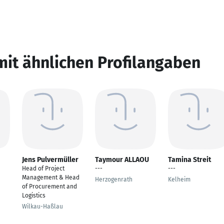
mit ähnlichen Profilangaben
Jens Pulvermüller
Taymour ALLAOU
Tamina Streit
Head of Project
---
---
Management & Head
Herzogenrath
Kelheim
of Procurement and
Logistics
Wilkau-Haßlau