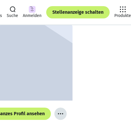
Stellenanzeige schalten
ts
Suche
Anmelden
Produkte
anzes Profil ansehen