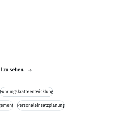
il zu sehen.
Führungskräfteentwicklung
gement
Personaleinsatzplanung