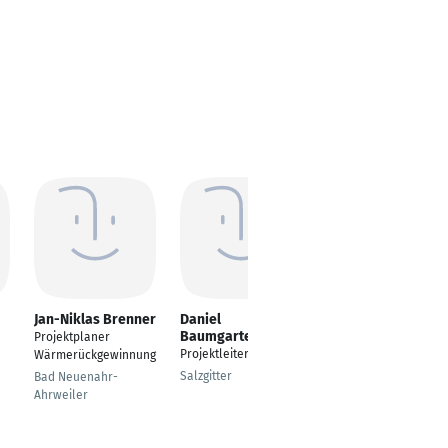
Jan-Niklas Brenner
Daniel
Kristina Miller-
Baumgarten
Scherbaum
Projektplaner
Projektleiter TGA
Projektleitung
Wärmerückgewinnung
Salzgitter
Burghausen
Bad Neuenahr-
Ahrweiler