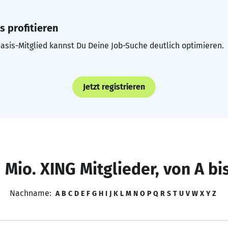
s profitieren
asis-Mitglied kannst Du Deine Job-Suche deutlich optimieren.
Jetzt registrieren
 Mio. XING Mitglieder, von A bi
Nachname:
A
B
C
D
E
F
G
H
I
J
K
L
M
N
O
P
Q
R
S
T
U
V
W
X
Y
Z