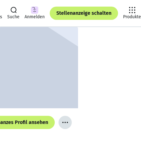
Stellenanzeige schalten
ts
Suche
Anmelden
Produkte
anzes Profil ansehen