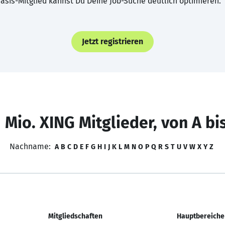
asis-Mitglied kannst Du Deine Job-Suche deutlich optimieren.
Jetzt registrieren
 Mio. XING Mitglieder, von A bi
Nachname:
A
B
C
D
E
F
G
H
I
J
K
L
M
N
O
P
Q
R
S
T
U
V
W
X
Y
Z
Mitgliedschaften
Hauptbereiche