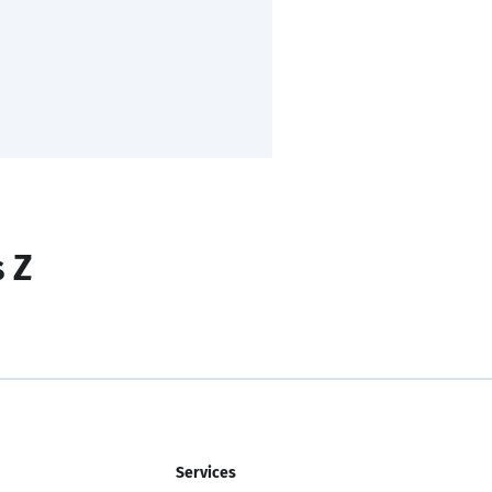
s Z
Services