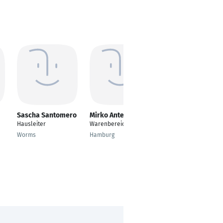
Sascha Santomero
Mirko Antelj
Ali Kaplan
Hausleiter
Warenbereichsleiter
---
Worms
Hamburg
Köln