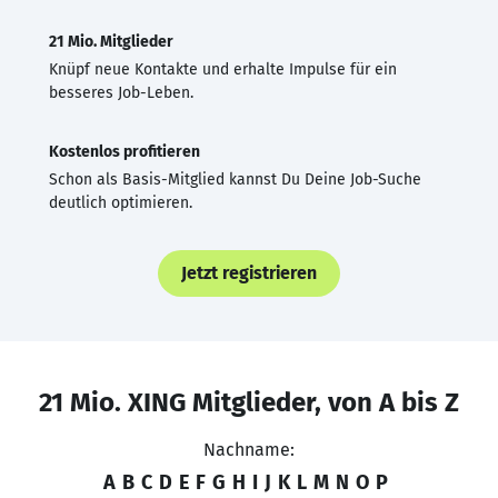
21 Mio. Mitglieder
Knüpf neue Kontakte und erhalte Impulse für ein
besseres Job-Leben.
Kostenlos profitieren
Schon als Basis-Mitglied kannst Du Deine Job-Suche
deutlich optimieren.
Jetzt registrieren
21 Mio. XING Mitglieder, von A bis Z
Nachname:
A
B
C
D
E
F
G
H
I
J
K
L
M
N
O
P