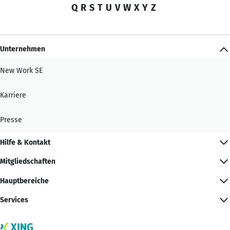
Q
R
S
T
U
V
W
X
Y
Z
Unternehmen
New Work SE
Karriere
Presse
Hilfe & Kontakt
Mitgliedschaften
Hauptbereiche
Services