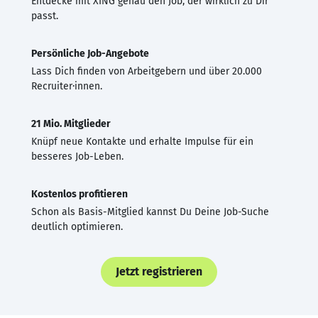
Entdecke mit XING genau den Job, der wirklich zu Dir
passt.
Persönliche Job-Angebote
Lass Dich finden von Arbeitgebern und über 20.000
Recruiter·innen.
21 Mio. Mitglieder
Knüpf neue Kontakte und erhalte Impulse für ein
besseres Job-Leben.
Kostenlos profitieren
Schon als Basis-Mitglied kannst Du Deine Job-Suche
deutlich optimieren.
Jetzt registrieren