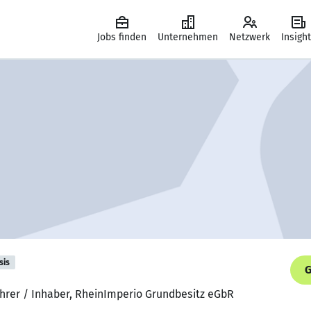
Jobs finden
Unternehmen
Netzwerk
Insigh
sis
G
ührer / Inhaber, RheinImperio Grundbesitz eGbR