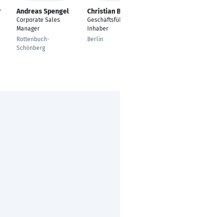
r
Andreas Spengel
Christian Borchert
Tobias Buchele
Corporate Sales
Geschäftsführer /
Technischer
Manager
Inhaber
Kundenbetreuer /
Elektrotechnik
Rottenbuch-
Berlin
Schönberg
Ringingen