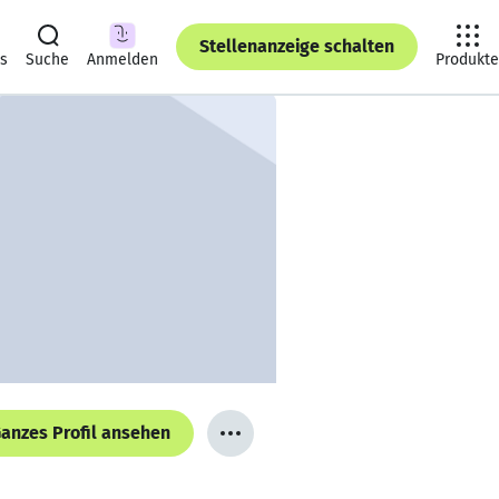
Stellenanzeige schalten
ts
Suche
Anmelden
Produkte
anzes Profil ansehen