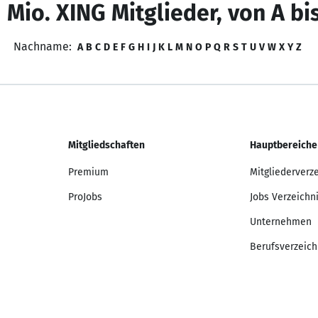
 Mio. XING Mitglieder, von A bi
Nachname:
A
B
C
D
E
F
G
H
I
J
K
L
M
N
O
P
Q
R
S
T
U
V
W
X
Y
Z
Mitgliedschaften
Hauptbereiche
Premium
Mitgliederverz
ProJobs
Jobs Verzeichn
Unternehmen
Berufsverzeich