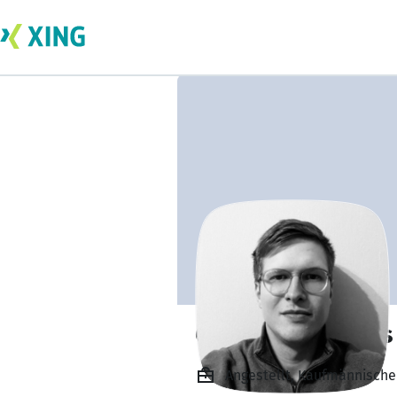
Constantin Drews
Angestellt, Kaufmännische