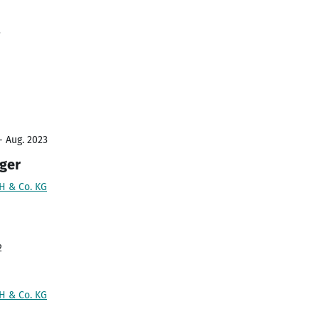
3
- Aug. 2023
ger
H & Co. KG
2
H & Co. KG