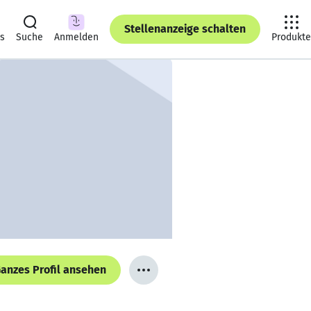
Stellenanzeige schalten
ts
Suche
Anmelden
Produkte
anzes Profil ansehen