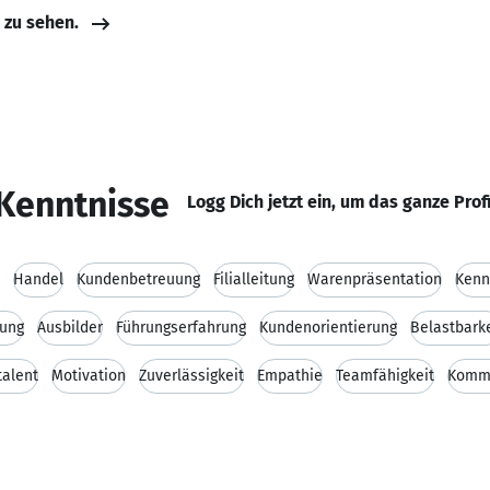
e zu sehen.
Kenntnisse
Logg Dich jetzt ein, um das ganze Prof
Handel
Kundenbetreuung
Filialleitung
Warenpräsentation
Kenn
rung
Ausbilder
Führungserfahrung
Kundenorientierung
Belastbarke
talent
Motivation
Zuverlässigkeit
Empathie
Teamfähigkeit
Kommu