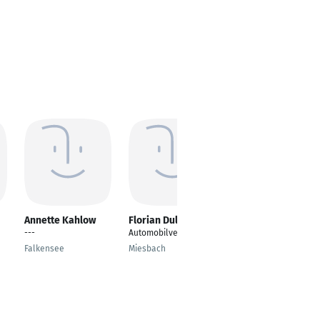
Annette Kahlow
Florian Dull
Thomas Richter
---
Automobilverkäufer
Koordination Key
Account Management
Falkensee
Miesbach
/ Einzelhandel
Legau