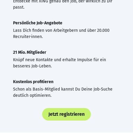
Entdecke mit XING genau den Job, der wirklich zu Dir
passt.
Persönliche Job-Angebote
Lass Dich finden von Arbeitgebern und über 20.000
Recruiter·innen.
21 Mio. Mitglieder
Knüpf neue Kontakte und erhalte Impulse für ein
besseres Job-Leben.
Kostenlos profitieren
Schon als Basis-Mitglied kannst Du Deine Job-Suche
deutlich optimieren.
Jetzt registrieren