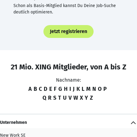
Schon als Basis-Mitglied kannst Du Deine Job-Suche
deutlich optimieren.
Jetzt registrieren
21 Mio. XING Mitglieder, von A bis Z
Nachname:
A
B
C
D
E
F
G
H
I
J
K
L
M
N
O
P
Q
R
S
T
U
V
W
X
Y
Z
Unternehmen
New Work SE