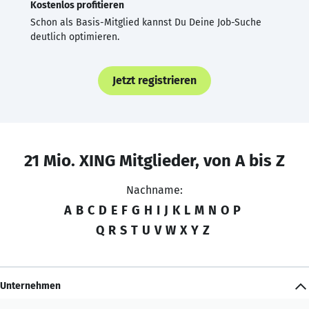
Kostenlos profitieren
Schon als Basis-Mitglied kannst Du Deine Job-Suche
deutlich optimieren.
Jetzt registrieren
21 Mio. XING Mitglieder, von A bis Z
Nachname:
A
B
C
D
E
F
G
H
I
J
K
L
M
N
O
P
Q
R
S
T
U
V
W
X
Y
Z
Unternehmen