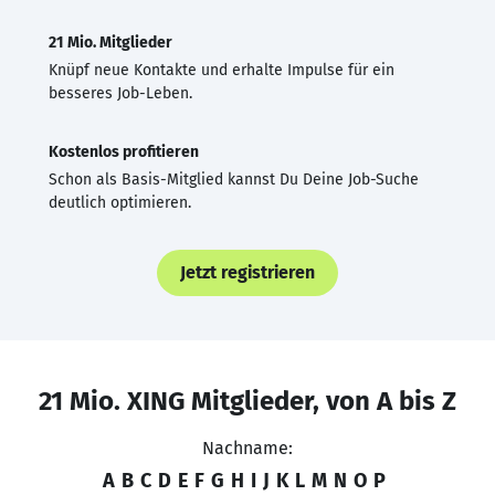
21 Mio. Mitglieder
Knüpf neue Kontakte und erhalte Impulse für ein
besseres Job-Leben.
Kostenlos profitieren
Schon als Basis-Mitglied kannst Du Deine Job-Suche
deutlich optimieren.
Jetzt registrieren
21 Mio. XING Mitglieder, von A bis Z
Nachname:
A
B
C
D
E
F
G
H
I
J
K
L
M
N
O
P