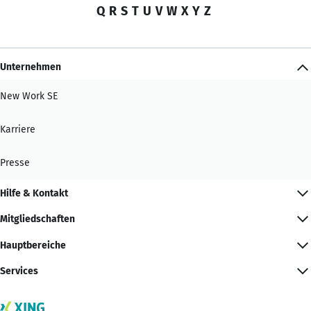
Q
R
S
T
U
V
W
X
Y
Z
Unternehmen
New Work SE
Karriere
Presse
Hilfe & Kontakt
Mitgliedschaften
Hauptbereiche
Services